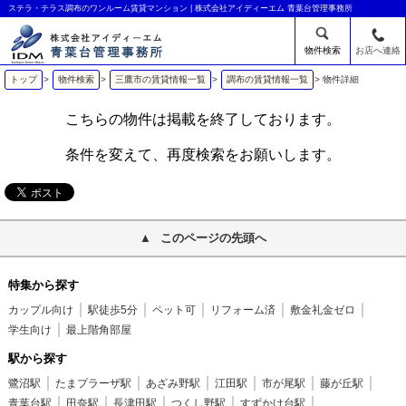
ステラ・テラス調布のワンルーム賃貸マンション | 株式会社アイディーエム 青葉台管理事務所
物件検索
お店へ連絡
トップ
>
物件検索
>
三鷹市の賃貸情報一覧
>
調布の賃貸情報一覧
>
物件詳細
こちらの物件は掲載を終了しております。
条件を変えて、再度検索をお願いします。
このページの先頭へ
特集から探す
カップル向け
駅徒歩5分
ペット可
リフォーム済
敷金礼金ゼロ
学生向け
最上階角部屋
駅から探す
鷺沼駅
たまプラーザ駅
あざみ野駅
江田駅
市が尾駅
藤が丘駅
青葉台駅
田奈駅
長津田駅
つくし野駅
すずかけ台駅