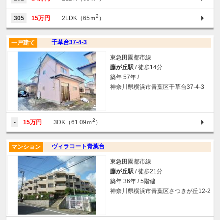
2
305
15万円
2LDK（65ｍ
）
千草台37-4-3
一戸建て
東急田園都市線
藤が丘駅
/ 徒歩14分
築年 57年 /
神奈川県横浜市青葉区千草台37-4-3
2
-
15万円
3DK（61.09ｍ
）
ヴィラコート青葉台
マンション
東急田園都市線
藤が丘駅
/ 徒歩21分
築年 36年 / 5階建
神奈川県横浜市青葉区さつきが丘12-2