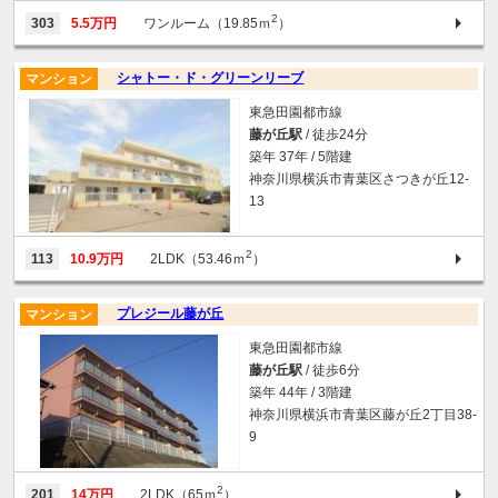
2
303
5.5万円
ワンルーム（19.85ｍ
）
シャトー・ド・グリーンリーブ
マンション
東急田園都市線
藤が丘駅
/ 徒歩24分
築年 37年 / 5階建
神奈川県横浜市青葉区さつきが丘12-
13
2
113
10.9万円
2LDK（53.46ｍ
）
プレジール藤が丘
マンション
東急田園都市線
藤が丘駅
/ 徒歩6分
築年 44年 / 3階建
神奈川県横浜市青葉区藤が丘2丁目38-
9
2
201
14万円
2LDK（65ｍ
）