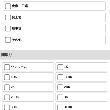
倉庫・工場
貸土地
駐車場
その他
間取り
ワンルーム
1K
1DK
1LDK
2K
2DK
2LDK
3K
3DK
3LDK