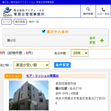
藤が丘 | 株式会社アイディーエム 青葉台管理事務所
物件検索
お店へ連絡
トップ
>
物件検索
> 物件一覧
選択中の条件
条件
藤が丘
変更
5
件 (総物件数：
6
件)
表示件数 ：
条件変更
並び順 ：
モア・リッシェル青葉台
マンション
東急田園都市線
藤が丘駅
/ 徒歩27分
築年 34年 / 4階建
神奈川県横浜市青葉区青葉台2丁目31-
6