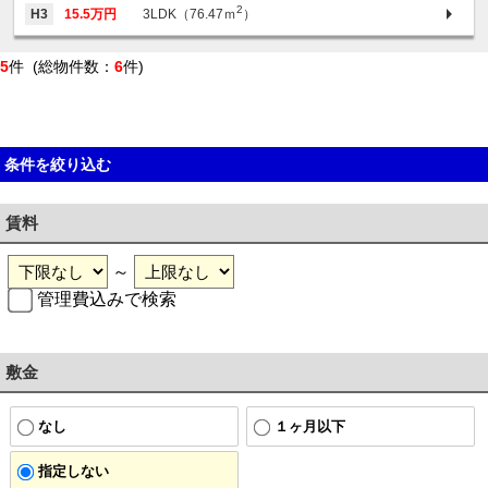
2
H3
15.5万円
3LDK（76.47ｍ
）
5
件 (総物件数：
6
件)
条件を絞り込む
賃料
～
管理費込みで検索
敷金
なし
１ヶ月以下
指定しない