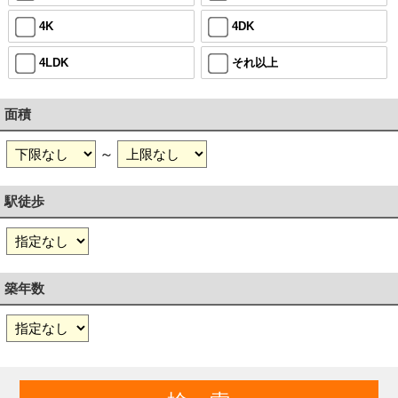
4K
4DK
4LDK
それ以上
面積
～
駅徒歩
築年数