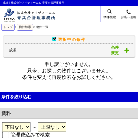
成瀬 | 株式会社アイディーエム 青葉台管理事務所
物件検索
お店へ連絡
トップ
>
物件検索
> 物件一覧
選択中の条件
条件
成瀬
変更
申し訳ございません。
只今、お探しの物件はございません。
条件を変えて再度検索をお試しください。
条件を絞り込む
賃料
～
管理費込みで検索