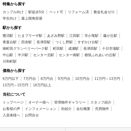
特集から探す
カップル向け
駅徒歩5分
ペット可
リフォーム済
敷金礼金ゼロ
学生向け
最上階角部屋
駅から探す
鷺沼駅
たまプラーザ駅
あざみ野駅
江田駅
市が尾駅
藤が丘駅
青葉台駅
田奈駅
長津田駅
つくし野駅
すずかけ台駅
南町田グランベリーパーク駅
町田駅
成瀬駅
長津田駅
十日市場駅
中山駅
中川駅
センター北駅
センター南駅
都筑ふれあいの丘駅
川和町駅
価格から探す
6万円以下
7万円台
8万円台
9万円台
10万円台
11万円～13万円
13万円～15万円
16万円以上
当社について
トップページ
オーナー様へ
管理物件ギャラリー
スタッフ紹介
お客様の声
インフォメーション
街紹介
会社概要
売買物件
入居者様へ
お問合せ