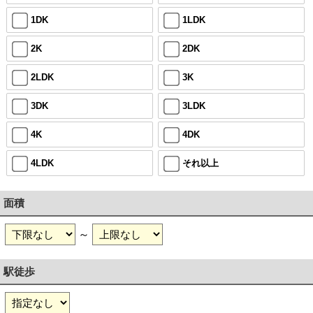
1DK
1LDK
2K
2DK
2LDK
3K
3DK
3LDK
4K
4DK
4LDK
それ以上
面積
～
駅徒歩