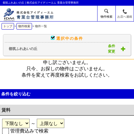
都筑ふれあいの丘 | 株式会社アイディーエム 青葉台管理事務所
物件検索
お店へ連絡
トップ
>
物件検索
> 物件一覧
選択中の条件
条件
都筑ふれあいの丘
変更
申し訳ございません。
只今、お探しの物件はございません。
条件を変えて再度検索をお試しください。
条件を絞り込む
賃料
～
管理費込みで検索