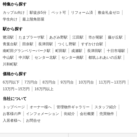
特集から探す
カップル向け
駅徒歩5分
ペット可
リフォーム済
敷金礼金ゼロ
学生向け
最上階角部屋
駅から探す
鷺沼駅
たまプラーザ駅
あざみ野駅
江田駅
市が尾駅
藤が丘駅
青葉台駅
田奈駅
長津田駅
つくし野駅
すずかけ台駅
南町田グランベリーパーク駅
町田駅
成瀬駅
長津田駅
十日市場駅
中山駅
中川駅
センター北駅
センター南駅
都筑ふれあいの丘駅
川和町駅
価格から探す
6万円以下
7万円台
8万円台
9万円台
10万円台
11万円～13万円
13万円～15万円
16万円以上
当社について
トップページ
オーナー様へ
管理物件ギャラリー
スタッフ紹介
お客様の声
インフォメーション
街紹介
会社概要
売買物件
入居者様へ
お問合せ