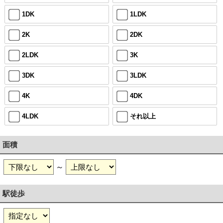
1DK
1LDK
2K
2DK
2LDK
3K
3DK
3LDK
4K
4DK
4LDK
それ以上
面積
～
駅徒歩